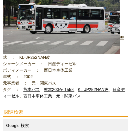
型
式 ： KL-JP252NAN改
シャーシメーカー ： 日産ディーゼル
ボディメーカー ： 西日本車体工業
年式 ： 2002
元事業者 ： 元・関東バス
タグ ：
熊本バス
、
熊本200か 1558
、
KL-JP252NAN改
、
日産デ
ィーゼル
、
西日本車体工業
、
元・関東バス
関連検索
Google 検索