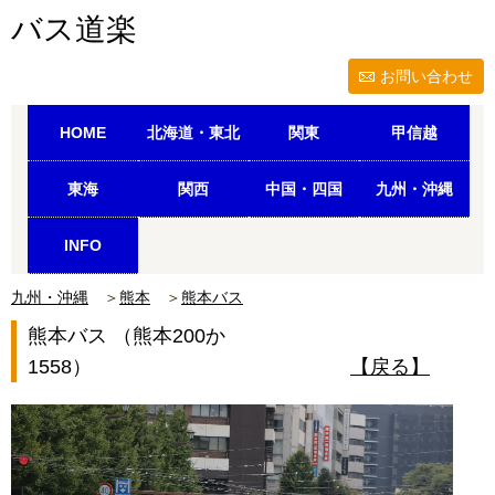
バス道楽
お問い合わせ
HOME
北海道・東北
関東
甲信越
東海
関西
中国・四国
九州・沖縄
INFO
九州・沖縄
＞
熊本
＞
熊本バス
熊本バス （熊本200か
1558）
【戻る】