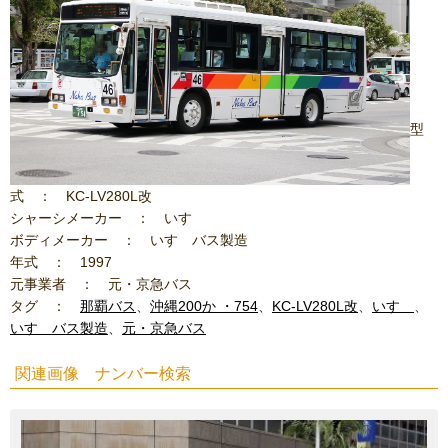
型
式 ： KC-LV280L改
シャーシメーカー ： いすゞ
ボディメーカー ： いすゞバス製造
年式 ： 1997
元事業者 ： 元・京急バス
タグ ：
那覇バス
、
沖縄200か ・754
、
KC-LV280L改
、
いすゞ
、
いすゞバス製造
、
元・京急バス
関連画像 ナンバー検索