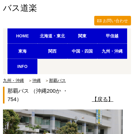
バス道楽
お問い合わせ
HOME
北海道・東北
関東
甲信越
東海
関西
中国・四国
九州・沖縄
INFO
九州・沖縄
＞
沖縄
＞
那覇バス
那覇バス （沖縄200か ・
754）
【戻る】