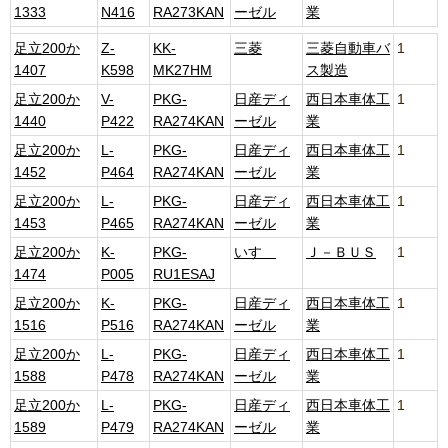
1333
N416
RA273KAN
ーゼル
業
足立200か
Z-
KK-
三菱
三菱自動車バ
1
1407
K598
MK27HM
ス製造
足立200か
V-
PKG-
日産ディ
西日本車体工
1
1440
P422
RA274KAN
ーゼル
業
足立200か
L-
PKG-
日産ディ
西日本車体工
1
1452
P464
RA274KAN
ーゼル
業
足立200か
L-
PKG-
日産ディ
西日本車体工
1
1453
P465
RA274KAN
ーゼル
業
足立200か
K-
PKG-
いすゞ
Ｊ－ＢＵＳ
1
1474
P005
RU1ESAJ
足立200か
K-
PKG-
日産ディ
西日本車体工
1
1516
P516
RA274KAN
ーゼル
業
足立200か
L-
PKG-
日産ディ
西日本車体工
1
1588
P478
RA274KAN
ーゼル
業
足立200か
L-
PKG-
日産ディ
西日本車体工
1
1589
P479
RA274KAN
ーゼル
業