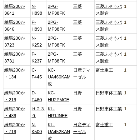
練馬200か
N-
2PG-
三菱
三菱ふそうバ
1
3641
H898
MP38FK
ス製造
練馬200か
P-
2PG-
三菱
三菱ふそうバ
1
3646
H890
MP38FK
ス製造
練馬200か
N-
2PG-
三菱
三菱ふそうバ
1
3723
K252
MP38FK
ス製造
練馬200か
P-
2PG-
三菱
三菱ふそうバ
1
3731
K237
MP38FK
ス製造
練馬200か
C-
KC-
日産ディ
富士重工
1
・134
F445
UA460KAM
ーゼル
改
練馬200か
D-
KC-
日野
日野車体工業
1
・219
F460
HU2PMCE
練馬200か
Ｈ２３
KL-
日野
日野車体工業
1
・489
９
HR1JNEE
練馬200か
N-
KL-
日産ディ
富士重工
1
・719
K500
UA452KAN
ーゼル
改