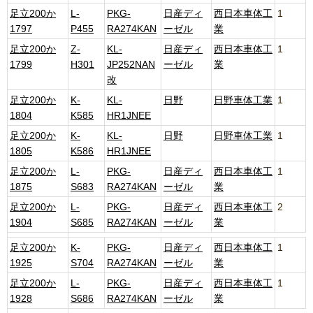
足立200か
L-
PKG-
日産ディ
西日本車体工
1
1797
P455
RA274KAN
ーゼル
業
足立200か
Z-
KL-
日産ディ
西日本車体工
1
1799
H301
JP252NAN
ーゼル
業
改
足立200か
K-
KL-
日野
日野車体工業
1
1804
K585
HR1JNEE
足立200か
K-
KL-
日野
日野車体工業
1
1805
K586
HR1JNEE
足立200か
L-
PKG-
日産ディ
西日本車体工
1
1875
S683
RA274KAN
ーゼル
業
足立200か
L-
PKG-
日産ディ
西日本車体工
2
1904
S685
RA274KAN
ーゼル
業
足立200か
K-
PKG-
日産ディ
西日本車体工
1
1925
S704
RA274KAN
ーゼル
業
足立200か
L-
PKG-
日産ディ
西日本車体工
1
1928
S686
RA274KAN
ーゼル
業