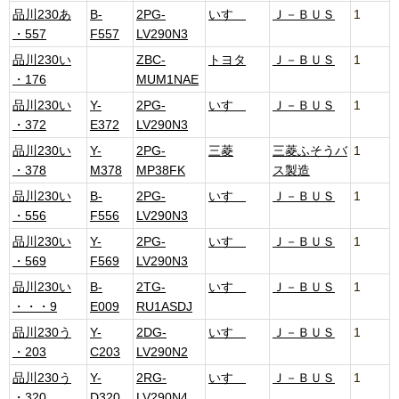
品川230あ
B-
2PG-
いすゞ
Ｊ－ＢＵＳ
1
・557
F557
LV290N3
品川230い
ZBC-
トヨタ
Ｊ－ＢＵＳ
1
・176
MUM1NAE
品川230い
Y-
2PG-
いすゞ
Ｊ－ＢＵＳ
1
・372
E372
LV290N3
品川230い
Y-
2PG-
三菱
三菱ふそうバ
1
・378
M378
MP38FK
ス製造
品川230い
B-
2PG-
いすゞ
Ｊ－ＢＵＳ
1
・556
F556
LV290N3
品川230い
Y-
2PG-
いすゞ
Ｊ－ＢＵＳ
1
・569
F569
LV290N3
品川230い
B-
2TG-
いすゞ
Ｊ－ＢＵＳ
1
・・・9
E009
RU1ASDJ
品川230う
Y-
2DG-
いすゞ
Ｊ－ＢＵＳ
1
・203
C203
LV290N2
品川230う
Y-
2RG-
いすゞ
Ｊ－ＢＵＳ
1
・320
D320
LV290N4