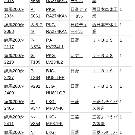
2013
S659
RA274KAN
ーゼル
業
練馬200か
P-
PKG-
日産ディ
西日本車体工
1
2034
S661
RA274KAN
ーゼル
業
練馬200か
Ｓ６７
PKG-
日産ディ
西日本車体工
1
2058
９
RA274KAN
ーゼル
業
練馬200か
P-
PJ-
日野
Ｊ－ＢＵＳ
1
2117
N374
KV234L1
練馬200か
G-
PKG-
いすゞ
Ｊ－ＢＵＳ
1
2219
T199
LV234L2
練馬200か
P-
BJG-
日野
Ｊ－ＢＵＳ
1
2237
T264
HU8JLFP
練馬200か
V291
LJG-
日野
Ｊ－ＢＵＳ
1
2400
HU8JLGP
練馬200か
P-
LKG-
三菱
三菱ふそうバ
1
2406
V347
MP37FK
ス製造
練馬200か
N-
LKG-
三菱
三菱ふそうバ
1
2411
V354
MP37FK
ス製造
練馬200か
N-
LKG-
三菱
三菱ふそうバ
1