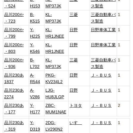
・524
H153
MP37JK
ス製造
品川200か
B-
KL-
三菱
三菱自動車バ
1
・723
K515
MP37JK
ス製造
品川200か
Y-
KL-
日野
日野車体工業
1
・799
H225
HR1JNEE
品川200か
Y-
KL-
日野
日野車体工業
1
・803
K546
HR1JNEE
品川200か
B-
KL-
三菱
三菱自動車バ
1
・936
L702
MP37JK
ス製造
品川230あ
A-
PKG-
日野
Ｊ－ＢＵＳ
1
1837
R544
KV234L2
品川230あ
A-
LJG-
日野
Ｊ－ＢＵＳ
1
2274
V286
HU8JLGP
品川230あ
Y-
ZBC-
トヨタ
Ｊ－ＢＵＳ
2
・177
H177
MUM1NAE
品川230あ
Y-
2DG-
いすゞ
Ｊ－ＢＵＳ
1
・319
D319
LV290N2