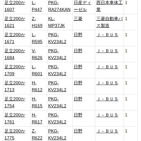
足立200か
L-
PKG-
日産ディ
西日本車体工
1
1607
P447
RA274KAN
ーゼル
業
足立200か
Z-
KL-
三菱
三菱自動車バ
1
1621
H169
MP37JK
ス製造
足立200か
L-
PKG-
日野
Ｊ－ＢＵＳ
1
1671
R595
KV234L2
足立200か
V-
PKG-
日野
Ｊ－ＢＵＳ
1
1684
R626
KV234L2
足立200か
L-
PKG-
日野
Ｊ－ＢＵＳ
1
1709
R601
KV234L2
足立200か
H-
PKG-
日野
Ｊ－ＢＵＳ
1
1713
R612
KV234L2
足立200か
H-
PKG-
日野
Ｊ－ＢＵＳ
1
1754
R615
KV234L2
足立200か
H-
PKG-
日野
Ｊ－ＢＵＳ
1
1761
R617
KV234L2
足立200か
Z-
PKG-
日野
Ｊ－ＢＵＳ
1
1775
R622
KV234L2