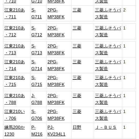
・710
G710
MP38FK
ス製造
江東210あ
S-
2PG-
三菱
三菱ふそうバ
2
・711
G711
MP38FK
ス製造
江東210あ
S-
2PG-
三菱
三菱ふそうバ
1
・712
G712
MP38FK
ス製造
江東210あ
S-
2PG-
三菱
三菱ふそうバ
1
・713
G713
MP38FK
ス製造
江東210あ
S-
2PG-
三菱
三菱ふそうバ
1
・714
G714
MP38FK
ス製造
江東210あ
S-
2PG-
三菱
三菱ふそうバ
1
・715
G715
MP38FK
ス製造
江東210あ
J-
2PG-
三菱
三菱ふそうバ
1
・788
G788
MP38FK
ス製造
江東210い
S-
2PG-
三菱
三菱ふそうバ
1
・706
G706
MP38FK
ス製造
練馬200か
P-
PJ-
日野
Ｊ－ＢＵＳ
1
1230
M216
KV234L1