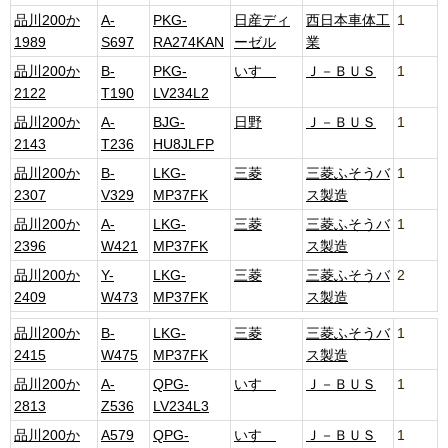
品川200か
A-
PKG-
日産ディ
西日本車体工
1
1989
S697
RA274KAN
ーゼル
業
品川200か
B-
PKG-
いすゞ
Ｊ－ＢＵＳ
1
2122
T190
LV234L2
品川200か
A-
BJG-
日野
Ｊ－ＢＵＳ
1
2143
T236
HU8JLFP
品川200か
B-
LKG-
三菱
三菱ふそうバ
1
2307
V329
MP37FK
ス製造
品川200か
A-
LKG-
三菱
三菱ふそうバ
1
2396
W421
MP37FK
ス製造
品川200か
Y-
LKG-
三菱
三菱ふそうバ
2
2409
W473
MP37FK
ス製造
品川200か
B-
LKG-
三菱
三菱ふそうバ
1
2415
W475
MP37FK
ス製造
品川200か
A-
QPG-
いすゞ
Ｊ－ＢＵＳ
1
2813
Z536
LV234L3
品川200か
A579
QPG-
いすゞ
Ｊ－ＢＵＳ
1