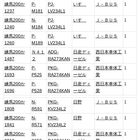
練馬200か
P-
PJ-
いすゞ
Ｊ－ＢＵＳ
1
1237
M181
LV234L1
練馬200か
N-
PJ-
いすゞ
Ｊ－ＢＵＳ
1
1240
M184
LV234L1
練馬200か
P-
PJ-
いすゞ
Ｊ－ＢＵＳ
1
1260
M189
LV234L1
練馬200か
Ｎ４１
ADG-
日産ディ
西日本車体工
1
1487
２
RA273KAN
ーゼル
業
練馬200か
P-
PKG-
日産ディ
西日本車体工
1
1693
P525
RA274KAN
ーゼル
業
練馬200か
P-
PKG-
日産ディ
西日本車体工
1
1696
P528
RA274KAN
ーゼル
業
練馬200か
N-
PKG-
日野
Ｊ－ＢＵＳ
1
1808
R591
KV234L2
練馬200か
N-
PKG-
日野
Ｊ－ＢＵＳ
1
1841
R571
KV234L2
練馬200か
N-
PKG-
日産ディ
西日本車体工
1