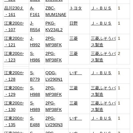
品川230え
A-
ZBC-
トヨタ
Ｊ－ＢＵＳ
1
・161
F161
MUM1NAE
江東200か
J-
PKG-
日野
Ｊ－ＢＵＳ
1
・107
R554
KV234L2
江東200か
J-
2PG-
三菱
三菱ふそうバ
1
・121
H992
MP38FK
ス製造
江東200か
S-
2PG-
三菱
三菱ふそうバ
2
・123
H986
MP38FK
ス製造
江東200か
S-
QDG-
いすゞ
Ｊ－ＢＵＳ
1
・128
B779
LV290N1
江東200か
S-
2PG-
三菱
三菱ふそうバ
1
・129
H988
MP38FK
ス製造
江東200か
S-
2PG-
三菱
三菱ふそうバ
1
・130
H989
MP38FK
ス製造
江東200か
S-
2PG-
いすゞ
Ｊ－ＢＵＳ
1
・135
E488
LV290N3