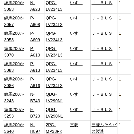
練馬200か
N-
QPG-
いすゞ
Ｊ－ＢＵＳ
1
3053
A623
LV234L3
練馬200か
P-
QPG-
いすゞ
Ｊ－ＢＵＳ
1
3057
A608
LV234L3
練馬200か
P-
QPG-
いすゞ
Ｊ－ＢＵＳ
1
3058
A609
LV234L3
練馬200か
P-
QPG-
いすゞ
Ｊ－ＢＵＳ
1
3070
A610
LV234L3
練馬200か
P-
QPG-
いすゞ
Ｊ－ＢＵＳ
1
3083
A613
LV234L3
練馬200か
P-
QPG-
いすゞ
Ｊ－ＢＵＳ
1
3086
A616
LV234L3
練馬200か
N-
QDG-
いすゞ
Ｊ－ＢＵＳ
1
3243
B743
LV290N1
練馬200か
E-
QDG-
いすゞ
Ｊ－ＢＵＳ
1
3253
B720
LV290N1
練馬200か
N-
2PG-
三菱
三菱ふそうバ
1
3640
H897
MP38FK
ス製造