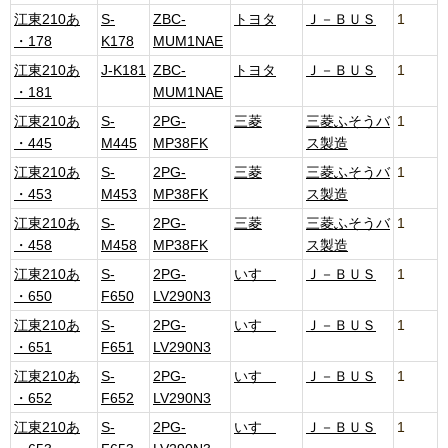
江東210あ
S-
ZBC-
トヨタ
Ｊ－ＢＵＳ
1
・178
K178
MUM1NAE
江東210あ
J-K181
ZBC-
トヨタ
Ｊ－ＢＵＳ
1
・181
MUM1NAE
江東210あ
S-
2PG-
三菱
三菱ふそうバ
1
・445
M445
MP38FK
ス製造
江東210あ
S-
2PG-
三菱
三菱ふそうバ
1
・453
M453
MP38FK
ス製造
江東210あ
S-
2PG-
三菱
三菱ふそうバ
1
・458
M458
MP38FK
ス製造
江東210あ
S-
2PG-
いすゞ
Ｊ－ＢＵＳ
1
・650
F650
LV290N3
江東210あ
S-
2PG-
いすゞ
Ｊ－ＢＵＳ
1
・651
F651
LV290N3
江東210あ
S-
2PG-
いすゞ
Ｊ－ＢＵＳ
1
・652
F652
LV290N3
江東210あ
S-
2PG-
いすゞ
Ｊ－ＢＵＳ
1