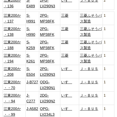
江東200か
S-
2PG-
いすゞ
Ｊ－ＢＵＳ
2
・136
E489
LV290N3
江東200か
S-
2PG-
三菱
三菱ふそうバ
1
・137
H991
MP38FK
ス製造
江東200か
S-
2PG-
三菱
三菱ふそうバ
1
・138
H990
MP38FK
ス製造
江東200か
S-
2PG-
三菱
三菱ふそうバ
1
・188
K259
MP38FK
ス製造
江東200か
S-
2PG-
三菱
三菱ふそうバ
1
・194
K261
MP38FK
ス製造
江東200か
S-
2PG-
いすゞ
Ｊ－ＢＵＳ
1
・208
E504
LV290N3
江東200か
J-B727
QDG-
いすゞ
Ｊ－ＢＵＳ
1
・・70
LV290N1
江東200か
J-
2DG-
いすゞ
Ｊ－ＢＵＳ
1
・・94
C277
LV290N2
江東200か
J-A582
QPG-
いすゞ
Ｊ－ＢＵＳ
1
・・99
LV234L3