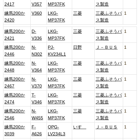
2417
V357
MP37FK
ス製造
練馬200か
V360
LKG-
三菱
三菱ふそうバ
1
2420
MP37FK
ス製造
練馬200か
D-
LKG-
三菱
三菱ふそうバ
1
2421
V336
MP37FK
ス製造
練馬200か
N-
PJ-
日野
Ｊ－ＢＵＳ
1
2446
N302
KV234L1
練馬200か
N-
LKG-
三菱
三菱ふそうバ
1
2448
V364
MP37FK
ス製造
練馬200か
N-
LKG-
三菱
三菱ふそうバ
1
2467
V370
MP37FK
ス製造
練馬200か
T-
LKG-
三菱
三菱ふそうバ
1
2474
V346
MP37FK
ス製造
練馬200か
N-
LKG-
三菱
三菱ふそうバ
1
2546
W455
MP37FK
ス製造
練馬200か
F-
QPG-
いすゞ
Ｊ－ＢＵＳ
1
3039
A626
LV234L3