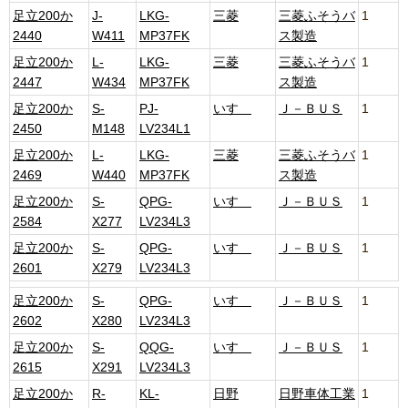
足立200か
J-
LKG-
三菱
三菱ふそうバ
1
2440
W411
MP37FK
ス製造
足立200か
L-
LKG-
三菱
三菱ふそうバ
1
2447
W434
MP37FK
ス製造
足立200か
S-
PJ-
いすゞ
Ｊ－ＢＵＳ
1
2450
M148
LV234L1
足立200か
L-
LKG-
三菱
三菱ふそうバ
1
2469
W440
MP37FK
ス製造
足立200か
S-
QPG-
いすゞ
Ｊ－ＢＵＳ
1
2584
X277
LV234L3
足立200か
S-
QPG-
いすゞ
Ｊ－ＢＵＳ
1
2601
X279
LV234L3
足立200か
S-
QPG-
いすゞ
Ｊ－ＢＵＳ
1
2602
X280
LV234L3
足立200か
S-
QQG-
いすゞ
Ｊ－ＢＵＳ
1
2615
X291
LV234L3
足立200か
R-
KL-
日野
日野車体工業
1