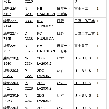
7011
C210
造
練馬22か
N-
NE-
日産ディ
富士重工
1
7167
D291
UA4E0HAN
ーゼル
練馬22か
D337
KC-
日野
日野車体工業
1
7194
HU2MLCA
練馬22か
D-
KC-
日野
日野車体工業
1
7195
D338
HU2MLCA
練馬22か
N-
NE-
日産ディ
富士重工
1
7351
E373
UA4E0HAN
ーゼル
練馬230あ
N-
2DG-
いすゞ
Ｊ－ＢＵＳ
1
1960
D334
LV290N2
練馬230あ
P-
2DG-
いすゞ
Ｊ－ＢＵＳ
1
・227
C227
LV290N2
練馬230あ
P-
2DG-
いすゞ
Ｊ－ＢＵＳ
1
・228
C228
LV290N2
練馬230あ
N-
2DG-
いすゞ
Ｊ－ＢＵＳ
1
・237
C237
LV290N2
練馬230あ
N-
2DG-
いすゞ
Ｊ－ＢＵＳ
1