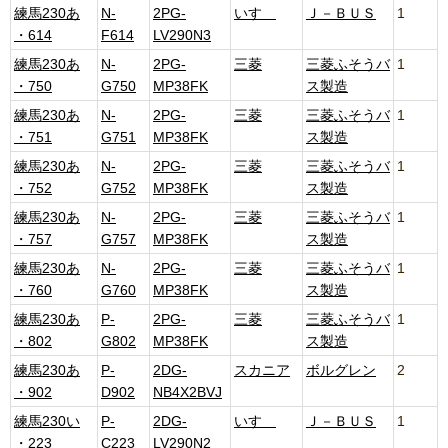
練馬230あ
N-
2PG-
いすゞ
Ｊ－ＢＵＳ
1
・614
F614
LV290N3
練馬230あ
N-
2PG-
三菱
三菱ふそうバ
1
・750
G750
MP38FK
ス製造
練馬230あ
N-
2PG-
三菱
三菱ふそうバ
1
・751
G751
MP38FK
ス製造
練馬230あ
N-
2PG-
三菱
三菱ふそうバ
1
・752
G752
MP38FK
ス製造
練馬230あ
N-
2PG-
三菱
三菱ふそうバ
1
・757
G757
MP38FK
ス製造
練馬230あ
N-
2PG-
三菱
三菱ふそうバ
1
・760
G760
MP38FK
ス製造
練馬230あ
P-
2PG-
三菱
三菱ふそうバ
1
・802
G802
MP38FK
ス製造
練馬230あ
P-
2DG-
スカニア
ボルグレン
2
・902
D902
NB4X2BVJ
練馬230い
P-
2DG-
いすゞ
Ｊ－ＢＵＳ
1
・223
C223
LV290N2