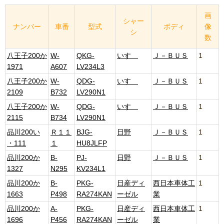
画
シャー
ナンバー
車番
型式
ボディ
像
シ
数
八王子200か
W-
QKG-
いすゞ
Ｊ－ＢＵＳ
1
1971
A607
LV234L3
八王子200か
W-
QDG-
いすゞ
Ｊ－ＢＵＳ
1
2109
B732
LV290N1
八王子200か
W-
QDG-
いすゞ
Ｊ－ＢＵＳ
1
2115
B734
LV290N1
品川200い
Ｒ１１
BJG-
日野
Ｊ－ＢＵＳ
1
・111
１
HU8JLFP
品川200か
B-
PJ-
日野
Ｊ－ＢＵＳ
1
1327
N295
KV234L1
品川200か
B-
PKG-
日産ディ
西日本車体工
1
1663
P498
RA274KAN
ーゼル
業
品川200か
A-
PKG-
日産ディ
西日本車体工
1
1696
P456
RA274KAN
ーゼル
業