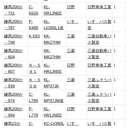
練馬200か
C-
KL-
日野
日野車体工業
1
・731
K626
HR1JNEE
練馬200か
P-
KL-
いすゞ
いすゞバス製
1
・787
K480
LV280L1改
造
練馬200か
K-593
KK-
三菱
三菱自動車バ
1
・798
MK27HM
ス製造
練馬200か
KK-
三菱
三菱自動車バ
1
・804
MK27HM
ス製造
練馬200か
Ｋ－５
KL-
日野
日野車体工業
1
・807
９１
HR1JNEE
練馬200か
Ｋ－５
KL-
三菱
三菱ふそうバ
1
・939
０８
MP37JK
ス製造
練馬200か
C-
KL-
三菱
三菱ふそうバ
1
・974
L789
MP37JM改
ス製造
練馬200か
P-
KL-
日野
日野車体工業
1
・994
L778
HR1JNEE
練馬22か
C-
KC-LV380L
いすゞ
いすゞバス製
1