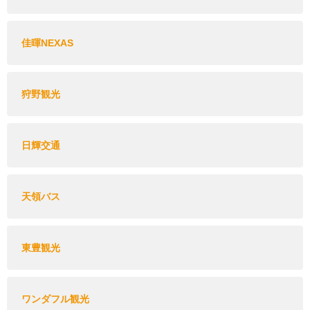
佳暉NEXAS
狩野観光
日輝交通
天領バス
東豊観光
ワンダフル観光