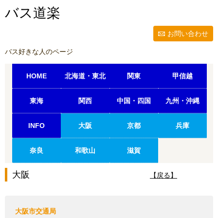
バス道楽
お問い合わせ
バス好きな人のページ
HOME
北海道・東北
関東
甲信越
東海
関西
中国・四国
九州・沖縄
INFO
大阪
京都
兵庫
奈良
和歌山
滋賀
大阪
【戻る】
大阪市交通局