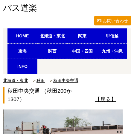
バス道楽
お問い合わせ
HOME
北海道・東北
関東
甲信越
東海
関西
中国・四国
九州・沖縄
INFO
北海道・東北
＞
秋田
＞
秋田中央交通
秋田中央交通 （秋田200か
1307）
【戻る】