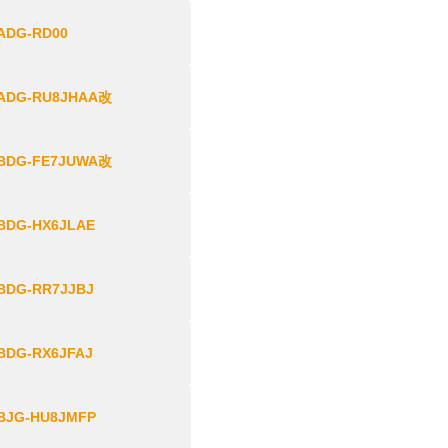
ADG-RD00
ADG-RU8JHAA改
BDG-FE7JUWA改
BDG-HX6JLAE
BDG-RR7JJBJ
BDG-RX6JFAJ
BJG-HU8JMFP