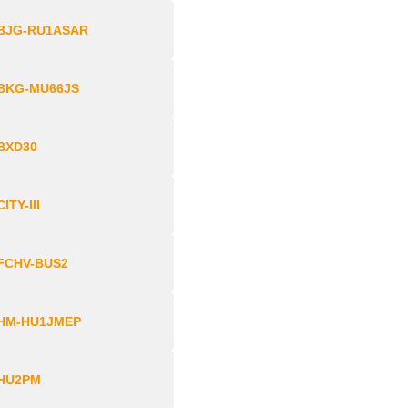
BJG-RU1ASAR
BKG-MU66JS
BXD30
CITY-III
FCHV-BUS2
HM-HU1JMEP
HU2PM