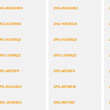
2KG-RU2AHDA
2KG-RU2AHDJ
KG‐KV290N4
2KGｰKR290J4
PG-KV290Q2
2PG-KV290Q3
PG-LV290Q2
2PG-LV290Q3
2PG-MP35FP
2PG-MP38FK
2PG-RU1ASDJ
2PG‑MP38FM
2RG-1RUESDJ
2RG-BE740E