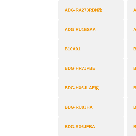
ADG-RA273RBN改
ADG-RU1ESAA
B10A01
B
BDG-HR7JPBE
BDG-HX6JLAE改
BDG-RU8JHA
BDG-RX6JFBA