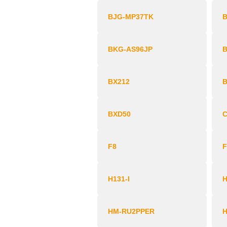
BJG-MP37TK
BKG-AS96JP
BX212
BXD50
F8
F
H131-I
H
HM-RU2PPER