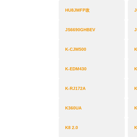
HU8JMFP改
J
JS6690GHBEV
K-CJM500
K-EDM430
K-RJ172A
K
K360UA
K8 2.0