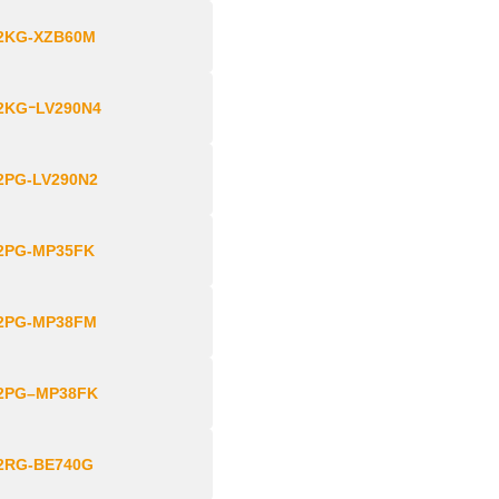
2KG-XZB60M
2KGｰLV290N4
2PG-LV290N2
2PG-MP35FK
2PG-MP38FM
2PG–MP38FK
2RG-BE740G