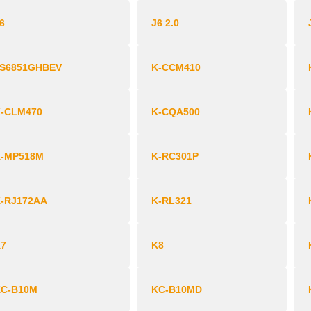
6
J6 2.0
JS6851GHBEV
K-CCM410
K-CLM470
K-CQA500
K-MP518M
K-RC301P
-RJ172AA
K-RL321
K7
K8
KC-B10M
KC-B10MD