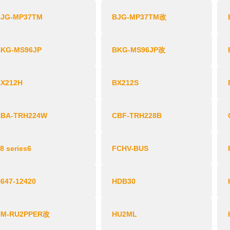
BJG-MP37TM
BJG-MP37TM改
BKG-MS96JP
BKG-MS96JP改
BX212H
BX212S
CBA-TRH224W
CBF-​TRH228B
8 series6
FCHV-BUS
647-12420
HDB30
HM-RU2PPER改
HU2ML