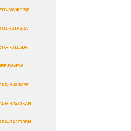
2TG-MS06GP改
2TG-RU1ASDA
2TG-RU1ESDA
3BF-DS4E26
ACG-HU8JMFP
ADG-RA273KAN
ADG-RA273RBN