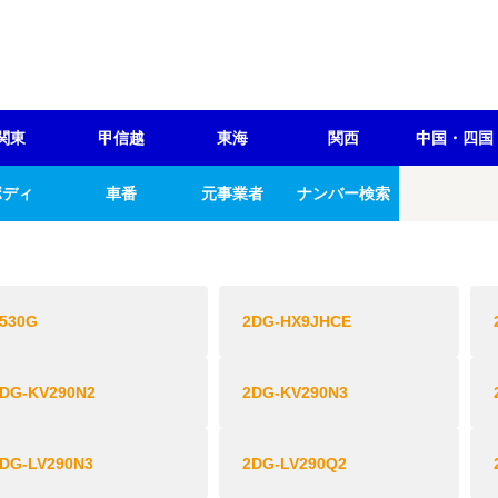
関東
甲信越
東海
関西
中国・四国
ボディ
車番
元事業者
ナンバー検索
530G
2DG-HX9JHCE
DG-KV290N2
2DG-KV290N3
DG-LV290N3
2DG-LV290Q2