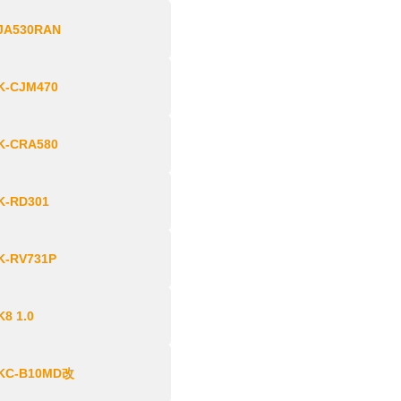
JA530RAN
K-CJM470
K-CRA580
K-RD301
K-RV731P
K8 1.0
KC-B10MD改