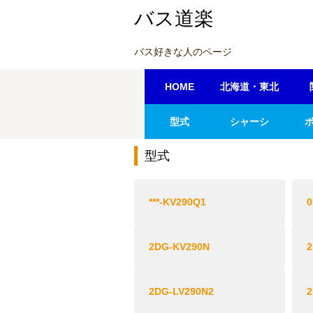
バス道楽
バス好きな人のページ
HOME
北海道・東北
型式
シャーシ
型式
***-KV290Q1
0
2DG-KV290N
2
2DG-LV290N2
2