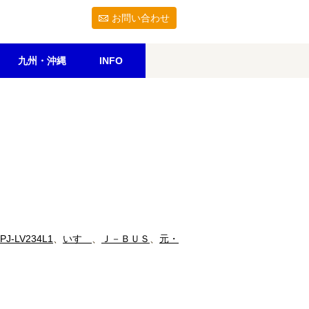
お問い合わせ
九州・沖縄
INFO
PJ-LV234L1
、
いすゞ
、
Ｊ－ＢＵＳ
、
元・