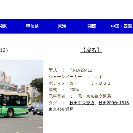
関東
甲信越
東海
関西
中国・四国
田200か 1513）
【戻る】
型式 ： PJ-LV234L1
シャーシメーカー ： いすゞ
ボディメーカー ： Ｊ－ＢＵＳ
年式 ： 2004
元事業者 ： 元・東京都交通局
タグ ：
秋田中央交通
、
秋田200か 1513
、
東京都交通局