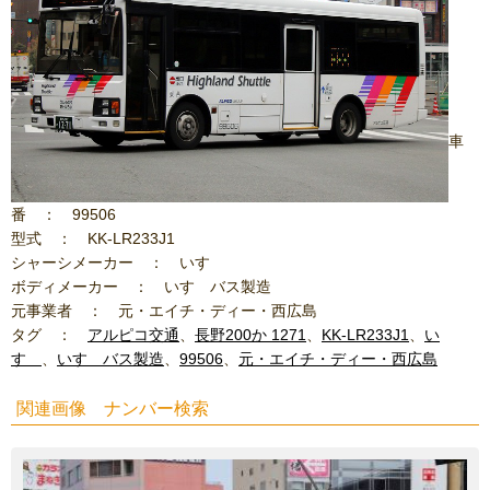
車
番 ： 99506
型式 ： KK-LR233J1
シャーシメーカー ： いすゞ
ボディメーカー ： いすゞバス製造
元事業者 ： 元・エイチ・ディー・西広島
タグ ：
アルピコ交通
、
長野200か 1271
、
KK-LR233J1
、
い
すゞ
、
いすゞバス製造
、
99506
、
元・エイチ・ディー・西広島
関連画像 ナンバー検索