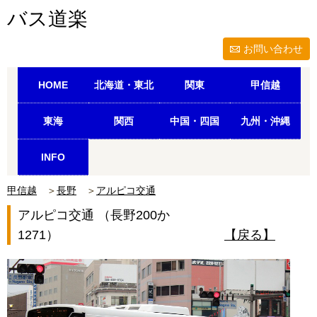
バス道楽
お問い合わせ
HOME
北海道・東北
関東
甲信越
東海
関西
中国・四国
九州・沖縄
INFO
甲信越
＞
長野
＞
アルピコ交通
アルピコ交通 （長野200か
1271）
【戻る】