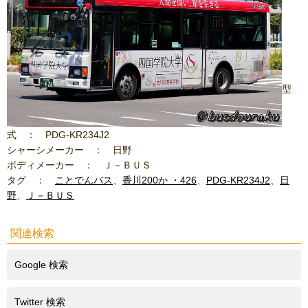
型
式 ： PDG-KR234J2
シャーシメーカー ： 日野
ボディメーカー ： Ｊ－ＢＵＳ
タグ ：
ことでんバス
、
香川200か ・426
、
PDG-KR234J2
、
日
野
、
Ｊ－ＢＵＳ
関連検索
Google 検索
Twitter 検索