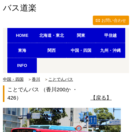
バス道楽
お問い合わせ
HOME
北海道・東北
関東
甲信越
東海
関西
中国・四国
九州・沖縄
INFO
中国・四国
＞
香川
＞
ことでんバス
ことでんバス （香川200か ・
426）
【戻る】