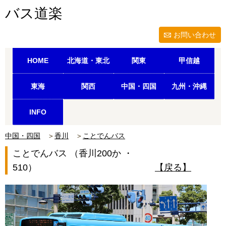
バス道楽
お問い合わせ
HOME
北海道・東北
関東
甲信越
東海
関西
中国・四国
九州・沖縄
INFO
中国・四国
＞
香川
＞
ことでんバス
ことでんバス （香川200か ・
510）
【戻る】