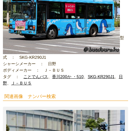
型
式 ： SKG-KR290J1
シャーシメーカー ： 日野
ボディメーカー ： Ｊ－ＢＵＳ
タグ ：
ことでんバス
、
香川200か ・510
、
SKG-KR290J1
、
日
野
、
Ｊ－ＢＵＳ
関連画像 ナンバー検索