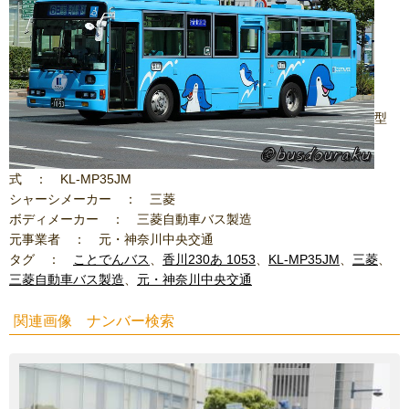
型
式 ： KL-MP35JM
シャーシメーカー ： 三菱
ボディメーカー ： 三菱自動車バス製造
元事業者 ： 元・神奈川中央交通
タグ ：
ことでんバス
、
香川230あ 1053
、
KL-MP35JM
、
三菱
、
三菱自動車バス製造
、
元・神奈川中央交通
関連画像 ナンバー検索