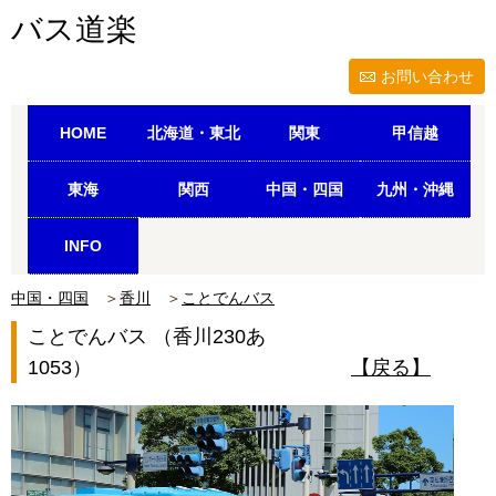
バス道楽
お問い合わせ
HOME
北海道・東北
関東
甲信越
東海
関西
中国・四国
九州・沖縄
INFO
中国・四国
＞
香川
＞
ことでんバス
ことでんバス （香川230あ
1053）
【戻る】