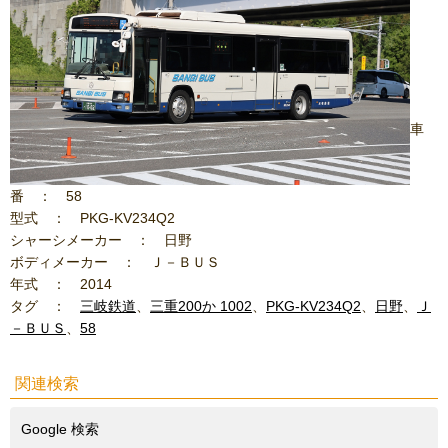
車
番 ： 58
型式 ： PKG-KV234Q2
シャーシメーカー ： 日野
ボディメーカー ： Ｊ－ＢＵＳ
年式 ： 2014
タグ ：
三岐鉄道
、
三重200か 1002
、
PKG-KV234Q2
、
日野
、
Ｊ
－ＢＵＳ
、
58
関連検索
Google 検索