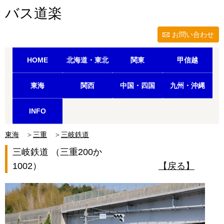
バス道楽
お問い合わせ
HOME
北海道・東北
関東
甲信越
東海
関西
中国・四国
九州・沖縄
INFO
東海
＞
三重
＞
三岐鉄道
三岐鉄道 （三重200か
1002）
【戻る】