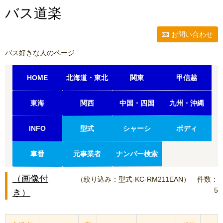
バス道楽
お問い合わせ
バス好きな人のページ
HOME
北海道・東北
関東
甲信越
東海
関西
中国・四国
九州・沖縄
INFO
型式
シャーシ
ボディ
車番
元事業者
ナンバー検索
（画像付
（絞り込み：型式-KC-RM211EAN）
件数：
5
き）