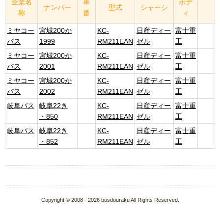
企業名
車
ボデ
ナンバー
型式
シャーシ
称
番
ィ
ミヤコー
宮城200か
KC-
日産ディー
富士重
バス
1999
RM211EAN
ゼル
工
ミヤコー
宮城200か
KC-
日産ディー
富士重
バス
2001
RM211EAN
ゼル
工
ミヤコー
宮城200か
KC-
日産ディー
富士重
バス
2002
RM211EAN
ゼル
工
岐阜バス
岐阜22き
KC-
日産ディー
富士重
・850
RM211EAN
ゼル
工
岐阜バス
岐阜22き
KC-
日産ディー
富士重
・852
RM211EAN
ゼル
工
Copyright © 2008 - 2026 busdouraku All Rights Reserved.