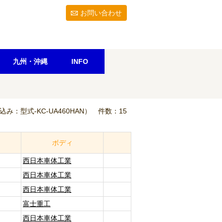
お問い合わせ
九州・沖縄
INFO
込み：型式-KC-UA460HAN）
件数：15
ボディ
西日本車体工業
西日本車体工業
西日本車体工業
富士重工
西日本車体工業