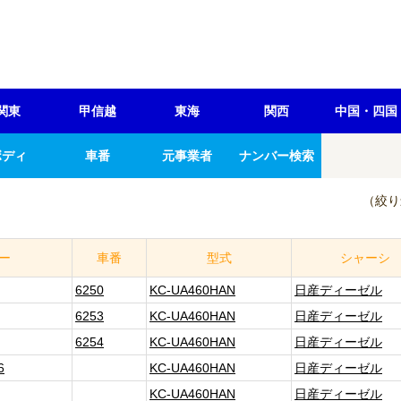
関東
甲信越
東海
関西
中国・四国
ボディ
車番
元事業者
ナンバー検索
（絞り
ー
車番
型式
シャーシ
6250
KC-UA460HAN
日産ディーゼル
6253
KC-UA460HAN
日産ディーゼル
6254
KC-UA460HAN
日産ディーゼル
6
KC-UA460HAN
日産ディーゼル
KC-UA460HAN
日産ディーゼル