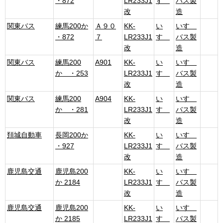
・872
LR233J1
すゞ
バス製
改
造
関東バス
練馬200か
Ａ９０
KK-
い
いすゞ
・872
７
LR233J1
すゞ
バス製
改
造
関東バス
練馬200
A901
KK-
い
いすゞ
か ・253
LR233J1
すゞ
バス製
改
造
関東バス
練馬200
A904
KK-
い
いすゞ
か ・281
LR233J1
すゞ
バス製
改
造
頚城自動車
長岡200か
KK-
い
いすゞ
・927
LR233J1
すゞ
バス製
改
造
鹿児島交通
鹿児島200
KK-
い
いすゞ
か 2184
LR233J1
すゞ
バス製
改
造
鹿児島交通
鹿児島200
KK-
い
いすゞ
か 2185
LR233J1
すゞ
バス製