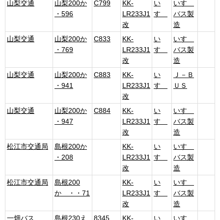
山梨交通
山梨200か
C799
KK-
い
いすゞ
・596
LR233J1
すゞ
バス製
改
造
山梨交通
山梨200か
C833
KK-
い
いすゞ
・769
LR233J1
すゞ
バス製
改
造
山梨交通
山梨200か
C883
KK-
い
Ｊ－Ｂ
・941
LR233J1
すゞ
ＵＳ
改
山梨交通
山梨200か
C884
KK-
い
いすゞ
・947
LR233J1
すゞ
バス製
改
造
松江市交通局
島根200か
KK-
い
いすゞ
・208
LR233J1
すゞ
バス製
改
造
松江市交通局
島根200
KK-
い
いすゞ
か ・・71
LR233J1
すゞ
バス製
改
造
一畑バス
島根230え
8345
KK-
い
いすゞ