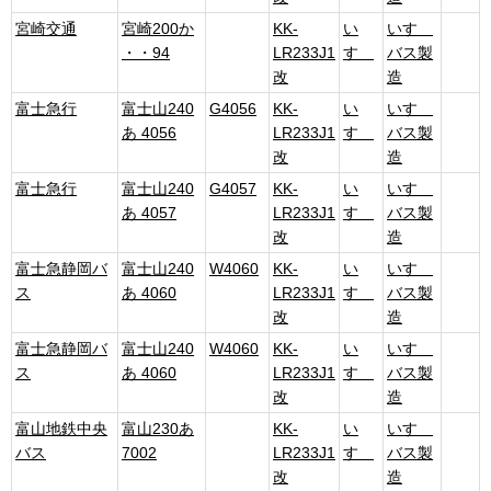
宮崎交通
宮崎200か
KK-
い
いすゞ
・・94
LR233J1
すゞ
バス製
改
造
富士急行
富士山240
G4056
KK-
い
いすゞ
あ 4056
LR233J1
すゞ
バス製
改
造
富士急行
富士山240
G4057
KK-
い
いすゞ
あ 4057
LR233J1
すゞ
バス製
改
造
富士急静岡バ
富士山240
W4060
KK-
い
いすゞ
ス
あ 4060
LR233J1
すゞ
バス製
改
造
富士急静岡バ
富士山240
W4060
KK-
い
いすゞ
ス
あ 4060
LR233J1
すゞ
バス製
改
造
富山地鉄中央
富山230あ
KK-
い
いすゞ
バス
7002
LR233J1
すゞ
バス製
改
造