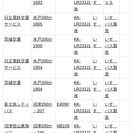
1683
LR233J1
すゞ
ＵＳ
改
日立電鉄交通
水戸200か
KK-
い
いすゞ
サービス
1805
LR233J1
すゞ
バス製
改
造
茨城交通
水戸200か
KK-
い
いすゞ
1900
LR233J1
すゞ
バス製
改
造
日立電鉄交通
水戸200か
KK-
い
いすゞ
サービス
1904
LR233J1
すゞ
バス製
改
造
茨城交通
水戸200か
KK-
い
いすゞ
1904
LR233J1
すゞ
バス製
改
造
富士急シティ
沼津200か
E4090
KK-
い
いすゞ
バス
・207
LR233J1
すゞ
バス製
改
造
沼津登山東海
沼津200か
NB109
KK-
い
いすゞ
バス
・246
LR233J1
すゞ
バス製