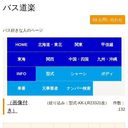
バス道楽
お問い合わせ
バス好きな人のページ
HOME
北海道・東北
関東
甲信越
東海
関西
中国・四国
九州・沖縄
INFO
型式
シャーシ
ボディ
車番
元事業者
ナンバー検索
（画像付
（絞り込み：型式-KK-LR233J1改）
件数：
132
き）