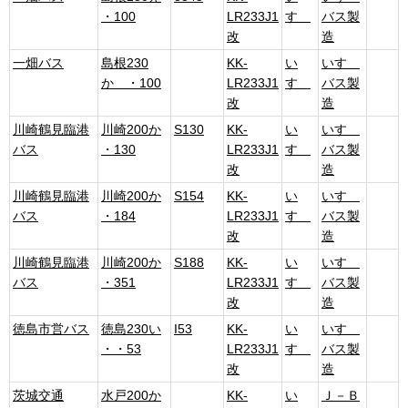
・100
LR233J1
すゞ
バス製
改
造
一畑バス
島根230
KK-
い
いすゞ
か ・100
LR233J1
すゞ
バス製
改
造
川崎鶴見臨港
川崎200か
S130
KK-
い
いすゞ
バス
・130
LR233J1
すゞ
バス製
改
造
川崎鶴見臨港
川崎200か
S154
KK-
い
いすゞ
バス
・184
LR233J1
すゞ
バス製
改
造
川崎鶴見臨港
川崎200か
S188
KK-
い
いすゞ
バス
・351
LR233J1
すゞ
バス製
改
造
徳島市営バス
徳島230い
I53
KK-
い
いすゞ
・・53
LR233J1
すゞ
バス製
改
造
茨城交通
水戸200か
KK-
い
Ｊ－Ｂ