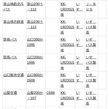
富山地鉄北斗
富山230う
KK-
い
Ｊ－Ｂ
バス
・112
LR233J1
すゞ
ＵＳ
改
富山地方鉄道
富山230う
KK-
い
いすゞ
・113
LR233J1
すゞ
バス製
改
造
防長バス
山口200か
KK-
い
いすゞ
1095
LR233J1
すゞ
バス製
改
造
防長バス
山口200か
KK-
い
いすゞ
1095
LR233J1
すゞ
バス製
改
造
山口観光交通
山口800か
KK-
い
いすゞ
2608
LR233J1
すゞ
バス製
改
造
山梨交通
山梨200か
C698
KK-
い
いすゞ
・107
LR233J1
すゞ
バス製
改
造