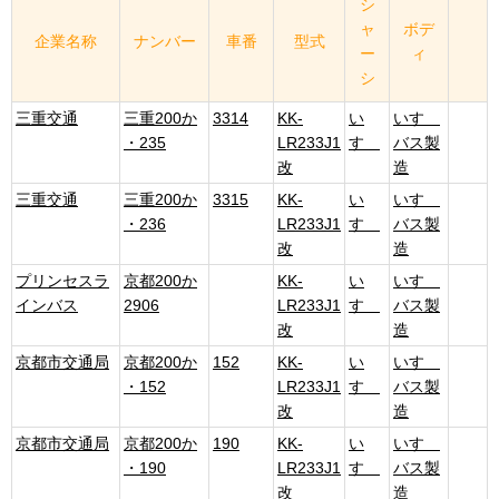
シ
ャ
ボデ
企業名称
ナンバー
車番
型式
ー
ィ
シ
三重交通
三重200か
3314
KK-
い
いすゞ
・235
LR233J1
すゞ
バス製
改
造
三重交通
三重200か
3315
KK-
い
いすゞ
・236
LR233J1
すゞ
バス製
改
造
プリンセスラ
京都200か
KK-
い
いすゞ
インバス
2906
LR233J1
すゞ
バス製
改
造
京都市交通局
京都200か
152
KK-
い
いすゞ
・152
LR233J1
すゞ
バス製
改
造
京都市交通局
京都200か
190
KK-
い
いすゞ
・190
LR233J1
すゞ
バス製
改
造