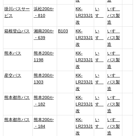
改
造
掛川バスサー
浜松200か
KK-
い
いすゞ
ビス
・810
LR233J1
すゞ
バス製
改
造
箱根登山バス
湘南200か
B103
KK-
い
いすゞ
・639
LR233J1
すゞ
バス製
改
造
熊本バス
熊本200か
KK-
い
いすゞ
1198
LR233J1
すゞ
バス製
改
造
産交バス
熊本200か
KK-
い
いすゞ
1303
LR233J1
すゞ
バス製
改
造
熊本都市バス
熊本200か
KK-
い
いすゞ
・182
LR233J1
すゞ
バス製
改
造
熊本都市バス
熊本200か
KK-
い
いすゞ
・184
LR233J1
すゞ
バス製
改
造