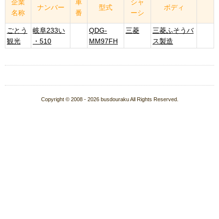
企業
車
シャ
ナンバー
型式
ボディ
名称
番
ーシ
ごとう
岐阜233い
QDG-
三菱
三菱ふそうバ
観光
・510
MM97FH
ス製造
Copyright © 2008 - 2026 busdouraku All Rights Reserved.