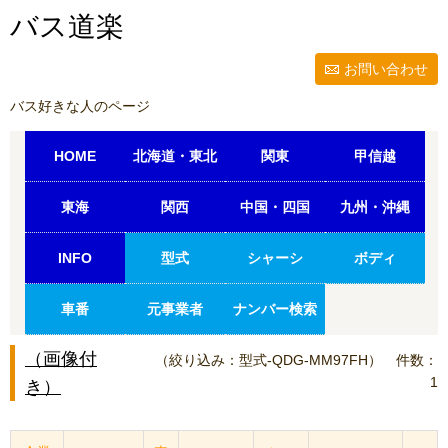
バス道楽
お問い合わせ
バス好きな人のページ
HOME
北海道・東北
関東
甲信越
東海
関西
中国・四国
九州・沖縄
INFO
型式
シャーシ
ボディ
車番
元事業者
ナンバー検索
（画像付
（絞り込み：型式-QDG-MM97FH）
件数：
1
き）