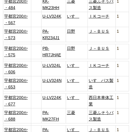
宇都宮200か
KK-
三菱
三菱ふそうバ
1
・484
MK23HH
ス製造
宇都宮200か
U-LV324K
いすゞ
ＩＫコーチ
1
・567
宇都宮200か
PA-
日野
Ｊ－ＢＵＳ
1
・573
KR234J1
宇都宮200か
PB-
日野
Ｊ－ＢＵＳ
1
・575
HR7JHAE
宇都宮200か
U-LV324L
いすゞ
ＩＫコーチ
1
・606
宇都宮200か
U-LV324N
いすゞ
いすゞバス製
1
・653
造
宇都宮200か
U-LV224K
いすゞ
西日本車体工
1
・677
業
宇都宮200か
PA-
三菱
三菱ふそうバ
1
・688
MK27FH
ス製造
宇都宮200か
PA-
いすゞ
Ｊ－ＢＵＳ
1