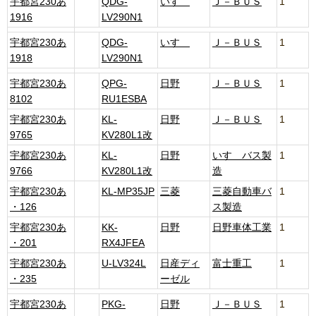
宇都宮230あ
QDG-
いすゞ
Ｊ－ＢＵＳ
1
1916
LV290N1
宇都宮230あ
QDG-
いすゞ
Ｊ－ＢＵＳ
1
1918
LV290N1
宇都宮230あ
QPG-
日野
Ｊ－ＢＵＳ
1
8102
RU1ESBA
宇都宮230あ
KL-
日野
Ｊ－ＢＵＳ
1
9765
KV280L1改
宇都宮230あ
KL-
日野
いすゞバス製
1
9766
KV280L1改
造
宇都宮230あ
KL-MP35JP
三菱
三菱自動車バ
1
・126
ス製造
宇都宮230あ
KK-
日野
日野車体工業
1
・201
RX4JFEA
宇都宮230あ
U-LV324L
日産ディ
富士重工
1
・235
ーゼル
宇都宮230あ
PKG-
日野
Ｊ－ＢＵＳ
1