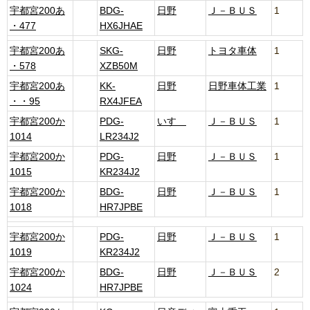
宇都宮200あ
BDG-
日野
Ｊ－ＢＵＳ
1
・477
HX6JHAE
宇都宮200あ
SKG-
日野
トヨタ車体
1
・578
XZB50M
宇都宮200あ
KK-
日野
日野車体工業
1
・・95
RX4JFEA
宇都宮200か
PDG-
いすゞ
Ｊ－ＢＵＳ
1
1014
LR234J2
宇都宮200か
PDG-
日野
Ｊ－ＢＵＳ
1
1015
KR234J2
宇都宮200か
BDG-
日野
Ｊ－ＢＵＳ
1
1018
HR7JPBE
宇都宮200か
PDG-
日野
Ｊ－ＢＵＳ
1
1019
KR234J2
宇都宮200か
BDG-
日野
Ｊ－ＢＵＳ
2
1024
HR7JPBE