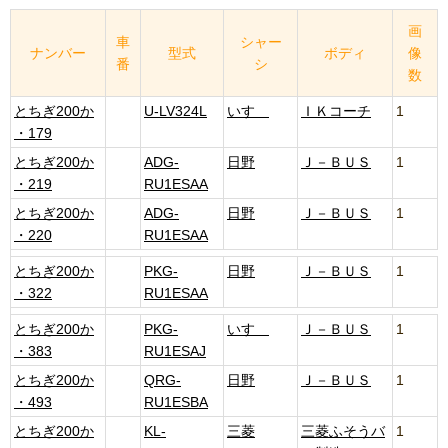
画
車
シャー
ナンバー
型式
ボディ
像
番
シ
数
とちぎ200か
U-LV324L
いすゞ
ＩＫコーチ
1
・179
とちぎ200か
ADG-
日野
Ｊ－ＢＵＳ
1
・219
RU1ESAA
とちぎ200か
ADG-
日野
Ｊ－ＢＵＳ
1
・220
RU1ESAA
とちぎ200か
PKG-
日野
Ｊ－ＢＵＳ
1
・322
RU1ESAA
とちぎ200か
PKG-
いすゞ
Ｊ－ＢＵＳ
1
・383
RU1ESAJ
とちぎ200か
QRG-
日野
Ｊ－ＢＵＳ
1
・493
RU1ESBA
とちぎ200か
KL-
三菱
三菱ふそうバ
1