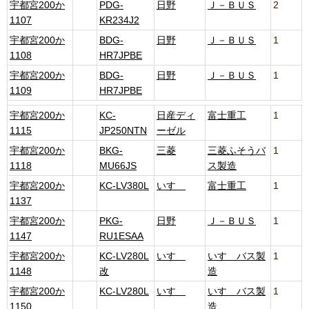
宇都宮200か
PDG-
日野
Ｊ－ＢＵＳ
2
1107
KR234J2
宇都宮200か
BDG-
日野
Ｊ－ＢＵＳ
1
1108
HR7JPBE
宇都宮200か
BDG-
日野
Ｊ－ＢＵＳ
1
1109
HR7JPBE
宇都宮200か
KC-
日産ディ
富士重工
1
1115
JP250NTN
ーゼル
宇都宮200か
BKG-
三菱
三菱ふそうバ
1
1118
MU66JS
ス製造
宇都宮200か
KC-LV380L
いすゞ
富士重工
1
1137
宇都宮200か
PKG-
日野
Ｊ－ＢＵＳ
1
1147
RU1ESAA
宇都宮200か
KC-LV280L
いすゞ
いすゞバス製
1
1148
改
造
宇都宮200か
KC-LV280L
いすゞ
いすゞバス製
1
1150
造