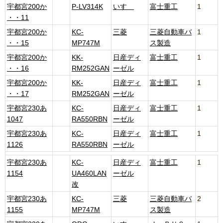
宇都宮200か
P-LV314K
いすゞ
富士重工
1
・・11
宇都宮200か
KC-
三菱
三菱自動車バ
1
・・15
MP747M
ス製造
宇都宮200か
KK-
日産ディ
富士重工
1
・・16
RM252GAN
ーゼル
宇都宮200か
KK-
日産ディ
富士重工
1
・・17
RM252GAN
ーゼル
宇都宮230あ
KC-
日産ディ
富士重工
1
1047
RA550RBN
ーゼル
宇都宮230あ
KC-
日産ディ
富士重工
1
1126
RA550RBN
ーゼル
宇都宮230あ
KC-
日産ディ
富士重工
1
1154
UA460LAN
ーゼル
改
宇都宮230あ
KC-
三菱
三菱自動車バ
2
1155
MP747M
ス製造