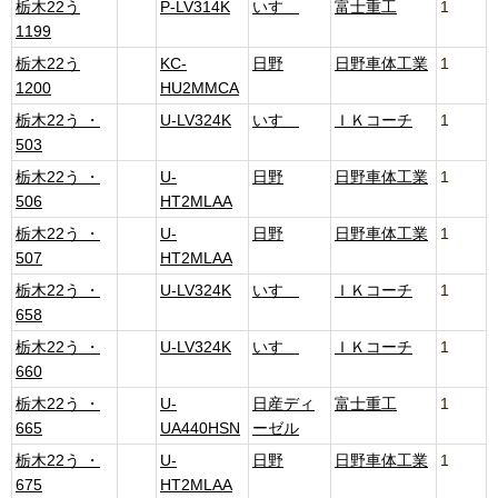
栃木22う
P-LV314K
いすゞ
富士重工
1
1199
栃木22う
KC-
日野
日野車体工業
1
1200
HU2MMCA
栃木22う ・
U-LV324K
いすゞ
ＩＫコーチ
1
503
栃木22う ・
U-
日野
日野車体工業
1
506
HT2MLAA
栃木22う ・
U-
日野
日野車体工業
1
507
HT2MLAA
栃木22う ・
U-LV324K
いすゞ
ＩＫコーチ
1
658
栃木22う ・
U-LV324K
いすゞ
ＩＫコーチ
1
660
栃木22う ・
U-
日産ディ
富士重工
1
665
UA440HSN
ーゼル
栃木22う ・
U-
日野
日野車体工業
1
675
HT2MLAA