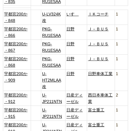
・835
RU1ESAA
宇都宮200か
U-LV324K
いすゞ
ＩＫコーチ
1
・848
改
宇都宮200か
PKG-
日野
Ｊ－ＢＵＳ
1
・866
RU1ESAA
宇都宮200か
PKG-
日野
Ｊ－ＢＵＳ
1
・867
RU1ESAA
宇都宮200か
PKG-
日野
Ｊ－ＢＵＳ
1
・868
RU1ESAA
宇都宮200か
U-
日野
日野車体工業
1
・909
HT2MLAA
改
宇都宮200か
U-
日産ディ
西日本車体工
2
・912
JP211NTN
ーゼル
業
宇都宮200か
U-
日産ディ
富士重工
1
・915
JP211NTN
ーゼル
宇都宮200か
U-
日産ディ
富士重工
1