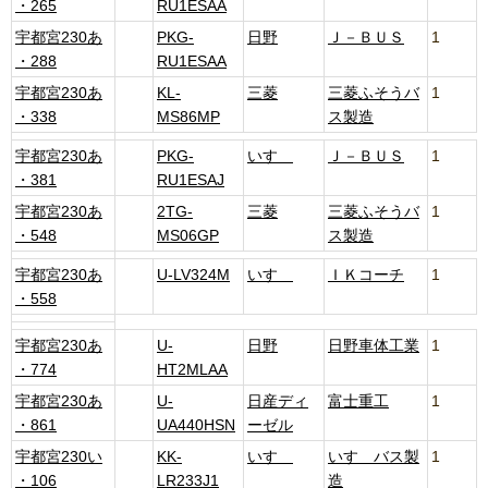
・265
RU1ESAA
宇都宮230あ
PKG-
日野
Ｊ－ＢＵＳ
1
・288
RU1ESAA
宇都宮230あ
KL-
三菱
三菱ふそうバ
1
・338
MS86MP
ス製造
宇都宮230あ
PKG-
いすゞ
Ｊ－ＢＵＳ
1
・381
RU1ESAJ
宇都宮230あ
2TG-
三菱
三菱ふそうバ
1
・548
MS06GP
ス製造
宇都宮230あ
U-LV324M
いすゞ
ＩＫコーチ
1
・558
宇都宮230あ
U-
日野
日野車体工業
1
・774
HT2MLAA
宇都宮230あ
U-
日産ディ
富士重工
1
・861
UA440HSN
ーゼル
宇都宮230い
KK-
いすゞ
いすゞバス製
1
・106
LR233J1
造