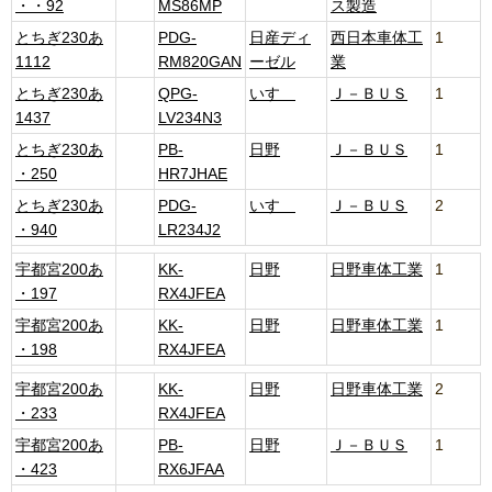
・・92
MS86MP
ス製造
とちぎ230あ
PDG-
日産ディ
西日本車体工
1
1112
RM820GAN
ーゼル
業
とちぎ230あ
QPG-
いすゞ
Ｊ－ＢＵＳ
1
1437
LV234N3
とちぎ230あ
PB-
日野
Ｊ－ＢＵＳ
1
・250
HR7JHAE
とちぎ230あ
PDG-
いすゞ
Ｊ－ＢＵＳ
2
・940
LR234J2
宇都宮200あ
KK-
日野
日野車体工業
1
・197
RX4JFEA
宇都宮200あ
KK-
日野
日野車体工業
1
・198
RX4JFEA
宇都宮200あ
KK-
日野
日野車体工業
2
・233
RX4JFEA
宇都宮200あ
PB-
日野
Ｊ－ＢＵＳ
1
・423
RX6JFAA