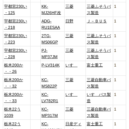
宇都宮230い
KK-
三菱
三菱ふそうバ
1
・125
MJ26HF改
ス製造
宇都宮230い
ADG-
日野
Ｊ－ＢＵＳ
1
・218
RU1ESAA
宇都宮230い
2TG-
三菱
三菱ふそうバ
1
・223
MS06GP
ス製造
宇都宮230い
PJ-
三菱
三菱ふそうバ
1
・228
MP37JM
ス製造
栃木200か
P-LV314K
いすゞ
富士重工
1
・・26
栃木200か
KC-
三菱
三菱自動車バ
1
・・32
MS822P
ス製造
栃木200か
KC-
いすゞ
いすゞバス製
1
・・33
LV782R1
造
栃木22う
KC-
三菱
三菱自動車バ
1
1039
MP317M
ス製造
栃木22う
KC-
日産ディ
富士重工
1