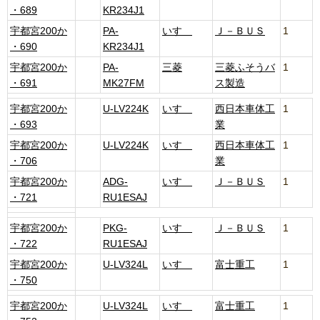
・689
KR234J1
宇都宮200か
PA-
いすゞ
Ｊ－ＢＵＳ
1
・690
KR234J1
宇都宮200か
PA-
三菱
三菱ふそうバ
1
・691
MK27FM
ス製造
宇都宮200か
U-LV224K
いすゞ
西日本車体工
1
・693
業
宇都宮200か
U-LV224K
いすゞ
西日本車体工
1
・706
業
宇都宮200か
ADG-
いすゞ
Ｊ－ＢＵＳ
1
・721
RU1ESAJ
宇都宮200か
PKG-
いすゞ
Ｊ－ＢＵＳ
1
・722
RU1ESAJ
宇都宮200か
U-LV324L
いすゞ
富士重工
1
・750
宇都宮200か
U-LV324L
いすゞ
富士重工
1