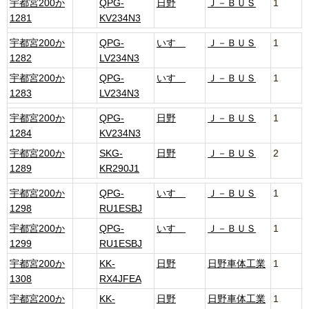
宇都宮200か
QPG-
日野
Ｊ－ＢＵＳ
1
1281
KV234N3
宇都宮200か
QPG-
いすゞ
Ｊ－ＢＵＳ
1
1282
LV234N3
宇都宮200か
QPG-
いすゞ
Ｊ－ＢＵＳ
1
1283
LV234N3
宇都宮200か
QPG-
日野
Ｊ－ＢＵＳ
1
1284
KV234N3
宇都宮200か
SKG-
日野
Ｊ－ＢＵＳ
2
1289
KR290J1
宇都宮200か
QPG-
いすゞ
Ｊ－ＢＵＳ
1
1298
RU1ESBJ
宇都宮200か
QPG-
いすゞ
Ｊ－ＢＵＳ
1
1299
RU1ESBJ
宇都宮200か
KK-
日野
日野車体工業
1
1308
RX4JFEA
宇都宮200か
KK-
日野
日野車体工業
1