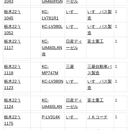
1043
UA460HSN
ーゼル
栃木22う
KC-
いすゞ
いすゞバス製
1
1045
LV781R1
造
栃木22う
KC-LV380L
いすゞ
いすゞバス製
1
1052
造
栃木22う
KC-
日産ディ
富士重工
1
1117
UA460LAN
ーゼル
改
栃木22う
KC-
三菱
三菱自動車バ
1
1118
MP747M
ス製造
栃木22う
KC-LV380N
いすゞ
いすゞバス製
1
1123
造
栃木22う
KC-
日産ディ
富士重工
1
1124
UA460LAN
ーゼル
栃木22う
P-LV314K
いすゞ
ＩＫコーチ
1
1175