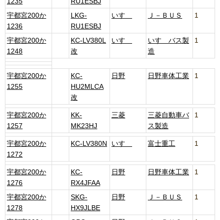
1235
RU1ESBJ
宇都宮200か
LKG-
いすゞ
Ｊ－ＢＵＳ
1
1236
RU1ESBJ
宇都宮200か
KC-LV380L
いすゞ
いすゞバス製
1
1248
改
造
宇都宮200か
KC-
日野
日野車体工業
1
1255
HU2MLCA
改
宇都宮200か
KK-
三菱
三菱自動車バ
1
1257
MK23HJ
ス製造
宇都宮200か
KC-LV380N
いすゞ
富士重工
1
1272
宇都宮200か
KC-
日野
日野車体工業
1
1276
RX4JFAA
宇都宮200か
SKG-
日野
Ｊ－ＢＵＳ
1
1278
HX9JLBE