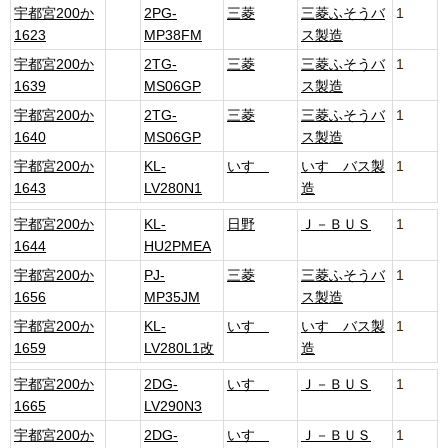
宇都宮200か
2PG-
三菱
三菱ふそうバ
1
1623
MP38FM
ス製造
宇都宮200か
2TG-
三菱
三菱ふそうバ
1
1639
MS06GP
ス製造
宇都宮200か
2TG-
三菱
三菱ふそうバ
1
1640
MS06GP
ス製造
宇都宮200か
KL-
いすゞ
いすゞバス製
1
1643
LV280N1
造
宇都宮200か
KL-
日野
Ｊ－ＢＵＳ
1
1644
HU2PMEA
宇都宮200か
PJ-
三菱
三菱ふそうバ
1
1656
MP35JM
ス製造
宇都宮200か
KL-
いすゞ
いすゞバス製
1
1659
LV280L1改
造
宇都宮200か
2DG-
いすゞ
Ｊ－ＢＵＳ
1
1665
LV290N3
宇都宮200か
2DG-
いすゞ
Ｊ－ＢＵＳ
1