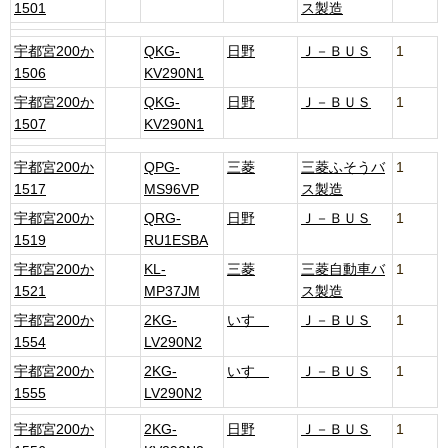
1501
ス製造
宇都宮200か
QKG-
日野
Ｊ－ＢＵＳ
1
1506
KV290N1
宇都宮200か
QKG-
日野
Ｊ－ＢＵＳ
1
1507
KV290N1
宇都宮200か
QPG-
三菱
三菱ふそうバ
1
1517
MS96VP
ス製造
宇都宮200か
QRG-
日野
Ｊ－ＢＵＳ
1
1519
RU1ESBA
宇都宮200か
KL-
三菱
三菱自動車バ
1
1521
MP37JM
ス製造
宇都宮200か
2KG-
いすゞ
Ｊ－ＢＵＳ
1
1554
LV290N2
宇都宮200か
2KG-
いすゞ
Ｊ－ＢＵＳ
1
1555
LV290N2
宇都宮200か
2KG-
日野
Ｊ－ＢＵＳ
1