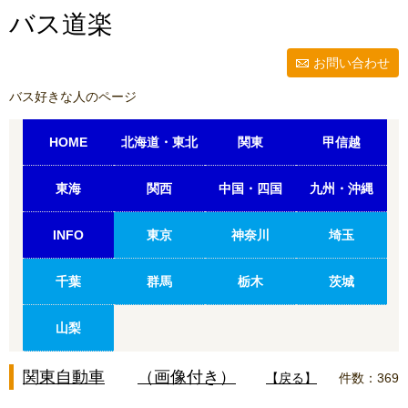
バス道楽
お問い合わせ
バス好きな人のページ
HOME
北海道・東北
関東
甲信越
東海
関西
中国・四国
九州・沖縄
INFO
東京
神奈川
埼玉
千葉
群馬
栃木
茨城
山梨
関東自動車
（画像付き）
【戻る】
件数：369