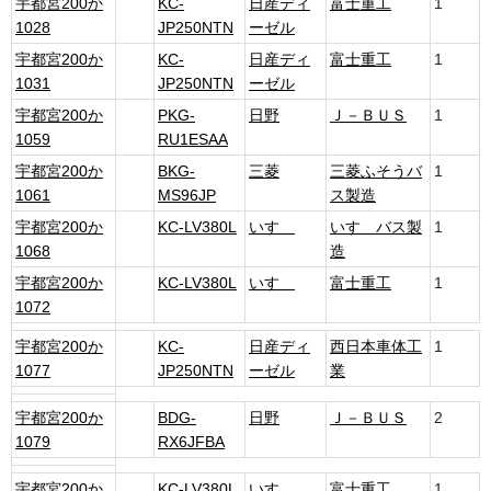
宇都宮200か
KC-
日産ディ
富士重工
1
1028
JP250NTN
ーゼル
宇都宮200か
KC-
日産ディ
富士重工
1
1031
JP250NTN
ーゼル
宇都宮200か
PKG-
日野
Ｊ－ＢＵＳ
1
1059
RU1ESAA
宇都宮200か
BKG-
三菱
三菱ふそうバ
1
1061
MS96JP
ス製造
宇都宮200か
KC-LV380L
いすゞ
いすゞバス製
1
1068
造
宇都宮200か
KC-LV380L
いすゞ
富士重工
1
1072
宇都宮200か
KC-
日産ディ
西日本車体工
1
1077
JP250NTN
ーゼル
業
宇都宮200か
BDG-
日野
Ｊ－ＢＵＳ
2
1079
RX6JFBA
宇都宮200か
KC-LV380L
いすゞ
富士重工
1