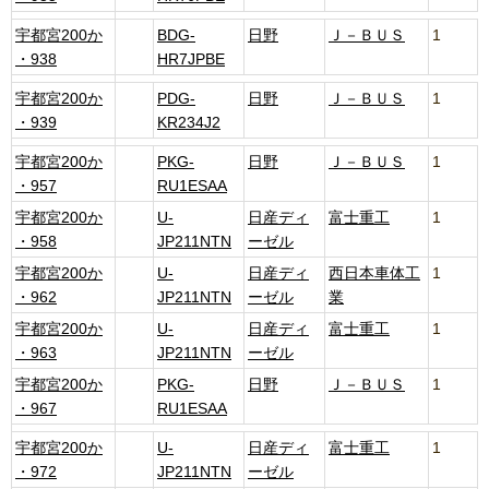
宇都宮200か
BDG-
日野
Ｊ－ＢＵＳ
1
・938
HR7JPBE
宇都宮200か
PDG-
日野
Ｊ－ＢＵＳ
1
・939
KR234J2
宇都宮200か
PKG-
日野
Ｊ－ＢＵＳ
1
・957
RU1ESAA
宇都宮200か
U-
日産ディ
富士重工
1
・958
JP211NTN
ーゼル
宇都宮200か
U-
日産ディ
西日本車体工
1
・962
JP211NTN
ーゼル
業
宇都宮200か
U-
日産ディ
富士重工
1
・963
JP211NTN
ーゼル
宇都宮200か
PKG-
日野
Ｊ－ＢＵＳ
1
・967
RU1ESAA
宇都宮200か
U-
日産ディ
富士重工
1
・972
JP211NTN
ーゼル